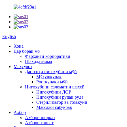
English
Хона
Дар бораи мо
Фарҳанги корпоративӣ
Шаҳодатнома
Маҳсулот
Дастгоҳи нигоҳубини мӯй
Мӯхушкунак
Росткунаки мӯй
Нигоҳубини саломатии шахсӣ
Нигоҳубини ЛОР
Нигоҳубини рӯдаи рӯда
Стерилизатор ва тозакунӣ
Массажи сабукрав
Ахбор
Ахбори ширкат
Ахбори саноат