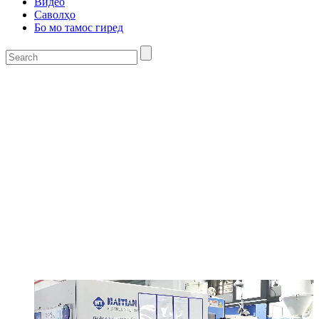
Видео
Саволҳо
Бо мо тамос гиред