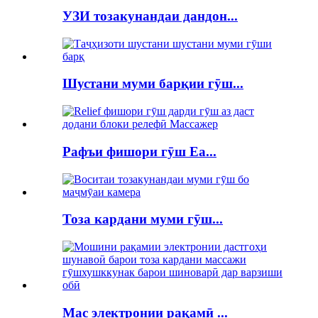
УЗИ тозакунандаи дандон...
Шустани муми барқии гӯш...
Рафъи фишори гӯш Ea...
Тоза кардани муми гӯш...
Mac электронии рақамӣ ...