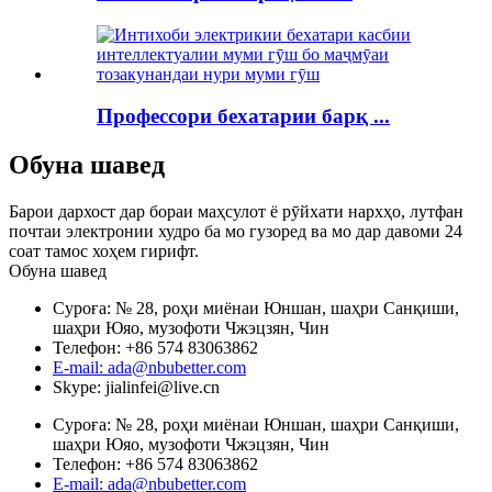
Профессори бехатарии барқ ​​...
Обуна шавед
Барои дархост дар бораи маҳсулот ё рӯйхати нархҳо, лутфан
почтаи электронии худро ба мо гузоред ва мо дар давоми 24
соат тамос хоҳем гирифт.
Обуна шавед
Суроға: № 28, роҳи миёнаи Юншан, шаҳри Санқиши,
шаҳри Юяо, музофоти Чжэцзян, Чин
Телефон: +86 574 83063862
E-mail: ada@nbubetter.com
Skype: jialinfei@live.cn
Суроға: № 28, роҳи миёнаи Юншан, шаҳри Санқиши,
шаҳри Юяо, музофоти Чжэцзян, Чин
Телефон: +86 574 83063862
E-mail: ada@nbubetter.com