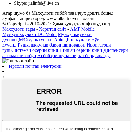
Skype: jialinfei@live.cn
Агар шумо ба Маҳсулоти тиббӣ таваҷҷӯҳ дошта бошед,
лутфан ташриф оред: www.albertnovosino.com
© Copyright - 2010-2021: Ҳама ҳуқуқҳо ҳифз шудаанд.
Маҳсулоти гарм
-
Харитаи сайт
-
AMP Mobile
Мӯйхушккунаки DC Motor
,
Мӯйхушккунаки
дувольт
,
Мӯйхушккунаки Anion
,
Росткунаки мӯи
дучанд
,
Гӯшхушккунак барои шиноварон
,
Ирригатори
гӯш
,
Системаи обёрии бинӣ
,
Шишаи барқии бинӣ
,
Диспенсери
автоматии собун
,
Асбобҳои шунавоӣ, ки барқгиранда
,
Ирсоли почтаи электронӣ
x