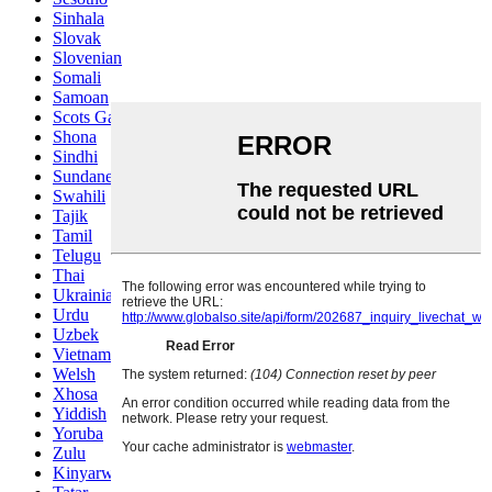
Sinhala
Slovak
Slovenian
Somali
Samoan
Scots Gaelic
Shona
Sindhi
Sundanese
Swahili
Tajik
Tamil
Telugu
Thai
Ukrainian
Urdu
Uzbek
Vietnamese
Welsh
Xhosa
Yiddish
Yoruba
Zulu
Kinyarwanda