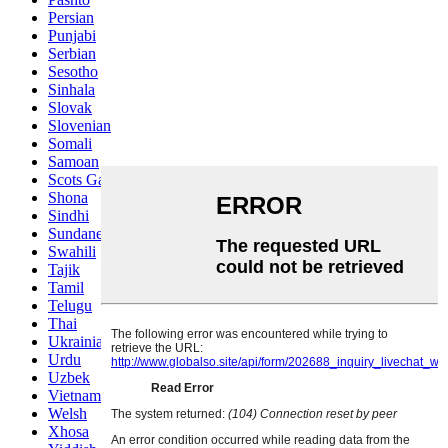
Persian
Punjabi
Serbian
Sesotho
Sinhala
Slovak
Slovenian
Somali
Samoan
Scots Gaelic
Shona
Sindhi
Sundanese
Swahili
Tajik
Tamil
Telugu
Thai
Ukrainian
Urdu
Uzbek
Vietnamese
Welsh
Xhosa