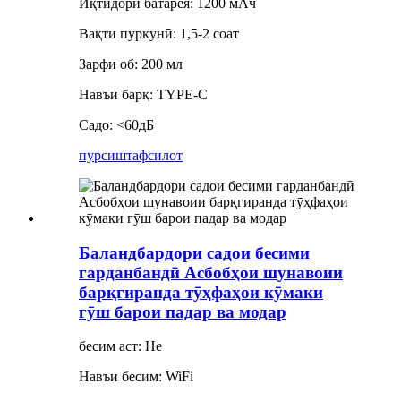
Иқтидори батарея: 1200 мАч
Вақти пуркунӣ: 1,5-2 соат
Зарфи об: 200 мл
Навъи барқ: TYPE-C
Садо: <60дБ
пурсиш
тафсилот
Баландбардори садои бесими
гарданбандӣ Асбобҳои шунавоии
барқгиранда тӯҳфаҳои кӯмаки
гӯш барои падар ва модар
бесим аст: Не
Навъи бесим: WiFi