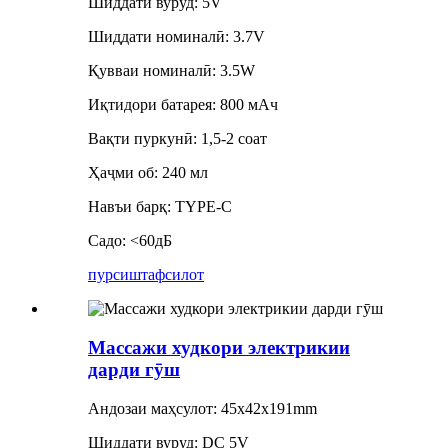
Шиддати вуруд: 5V
Шиддати номиналӣ: 3.7V
Қувваи номиналӣ: 3.5W
Иқтидори батарея: 800 мАч
Вақти пуркунӣ: 1,5-2 соат
Ҳаҷми об: 240 мл
Навъи барқ: TYPE-C
Садо: <60дБ
пурсиш
тафсилот
Массажи худкори электрикии
дарди гӯш
Андозаи маҳсулот: 45x42x191mm
Шиддати вуруд: DC 5V