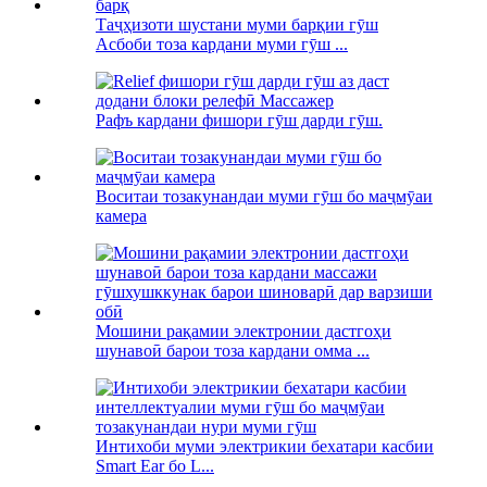
Таҷҳизоти шустани муми барқии гӯш
Асбоби тоза кардани муми гӯш ...
Рафъ кардани фишори гӯш дарди гӯш.
Воситаи тозакунандаи муми гӯш бо маҷмӯаи
камера
Мошини рақамии электронии дастгоҳи
шунавоӣ барои тоза кардани омма ...
Интихоби муми электрикии бехатари касбии
Smart Ear бо L...