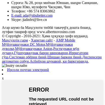
Суроға: № 28, роҳи миёнаи Юншан, шаҳри Санқиши,
шаҳри Юяо, музофоти Чжэцзян, Чин
Телефон: +86 574 83063862
E-mail: ada@nbubetter.com
Skype: jialinfei@live.cn
Агар шумо ба Маҳсулоти тиббӣ таваҷҷӯҳ дошта бошед,
лутфан ташриф оред: www.albertnovosino.com
© Copyright - 2010-2021: Ҳама ҳуқуқҳо ҳифз шудаанд.
Маҳсулоти гарм
-
Харитаи сайт
-
AMP Mobile
Мӯйхушккунаки DC Motor
,
Мӯйхушккунаки
дувольт
,
Мӯйхушккунаки Anion
,
Росткунаки мӯи
дучанд
,
Гӯшхушккунак барои шиноварон
,
Ирригатори
гӯш
,
Системаи обёрии бинӣ
,
Шишаи барқии бинӣ
,
Диспенсери
автоматии собун
,
Асбобҳои шунавоӣ, ки барқгиранда
,
Ирсоли почтаи электронӣ
x