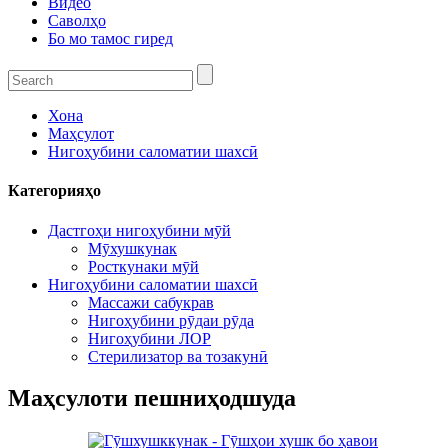
Видео
Саволҳо
Бо мо тамос гиред
Хона
Маҳсулот
Нигоҳубини саломатии шахсӣ
Категорияҳо
Дастгоҳи нигоҳубини мӯй
Мӯхушкунак
Росткунаки мӯй
Нигоҳубини саломатии шахсӣ
Массажи сабукрав
Нигоҳубини рӯдаи рӯда
Нигоҳубини ЛОР
Стерилизатор ва тозакунӣ
Маҳсулоти пешниҳодшуда