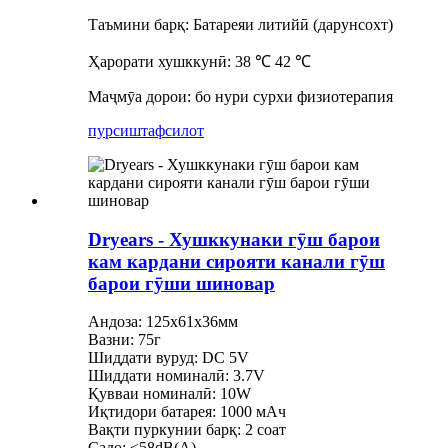
Таъмини барқ: Батареяи литийӣ (дарунсохт)
Ҳарорати хушккунӣ: 38 ℃ 42 ℃
Маҷмӯа дорои: бо нури сурхи физиотерапия
пурсиш
тафсилот
Dryears - Хушккунаки гӯш барои
кам кардани сирояти канали гӯш
барои гӯши шиновар
Андоза: 125x61x36мм
Вазни: 75г
Шиддати вуруд: DC 5V
Шиддати номиналӣ: 3.7V
Қувваи номиналӣ: 10W
Иқтидори батарея: 1000 мАч
Вақти пуркунии барқ: 2 соат
Садо: ≤58dB(A)