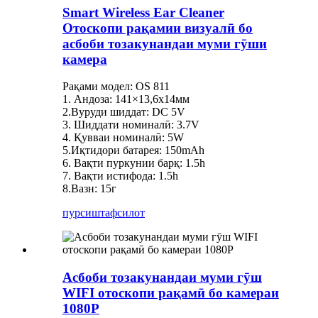
Smart Wireless Ear Cleaner
Отоскопи рақамии визуалӣ бо
асбоби тозакунандаи муми гӯши
камера
Рақами модел: OS 811
1. Андоза: 141×13,6х14мм
2.Вуруди шиддат: DC 5V
3. Шиддати номиналӣ: 3.7V
4. Қувваи номиналӣ: 5W
5.Иқтидори батарея: 150mAh
6. Вақти пуркунии барқ: 1.5h
7. Вақти истифода: 1.5h
8.Вазн: 15г
пурсиш
тафсилот
Асбоби тозакунандаи муми гӯш
WIFI отоскопи рақамӣ бо камераи
1080P