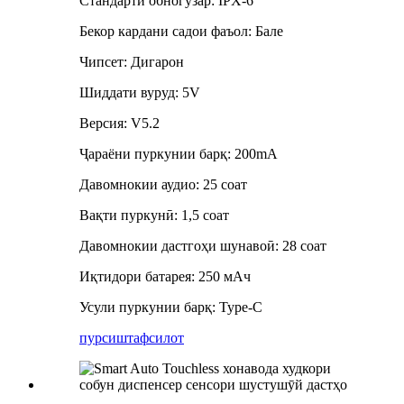
Стандарти обногузар: IPX-6
Бекор кардани садои фаъол: Бале
Чипсет: Дигарон
Шиддати вуруд: 5V
Версия: V5.2
Ҷараёни пуркунии барқ: 200mA
Давомнокии аудио: 25 соат
Вақти пуркунӣ: 1,5 соат
Давомнокии дастгоҳи шунавоӣ: 28 соат
Иқтидори батарея: 250 мАч
Усули пуркунии барқ: Type-C
пурсиш
тафсилот