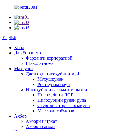
English
Хона
Дар бораи мо
Фарҳанги корпоративӣ
Шаҳодатнома
Маҳсулот
Дастгоҳи нигоҳубини мӯй
Мӯхушкунак
Росткунаки мӯй
Нигоҳубини саломатии шахсӣ
Нигоҳубини ЛОР
Нигоҳубини рӯдаи рӯда
Стерилизатор ва тозакунӣ
Массажи сабукрав
Ахбор
Ахбори ширкат
Ахбори саноат