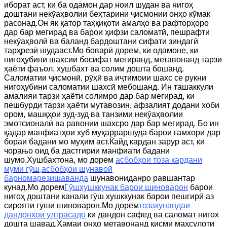
иборат аст, ки ба одамон дар ноил шудан ва нигоҳ
доштани некӯаҳволии беҳтарини ҷисмонии онҳо кӯмак
расонад.Он як қатор таҳқиқоти амалҳо ва рафторҳоро
дар бар мегирад ва барои ҳифзи саломатӣ, пешрафти
некӯаҳволӣ ва баланд бардоштани сифати зиндагӣ
тарҳрезӣ шудааст.Мо боварӣ дорем, ки одамоне, ки
нигоҳубини шахсии босифат мегиранд, метавонанд тарзи
ҳаёти фаъол, хушбахт ва солим дошта бошанд.
Саломатии ҷисмонӣ, рӯҳӣ ва иҷтимоии шахс се рукни
нигоҳубини саломатии шахсӣ мебошанд.
Ин ташаккули
амалияи тарзи ҳаёти солимро дар бар мегирад, ки
пешбурди тарзи ҳаёти мутавозин, афзалият додани хоби
ором, машқҳои зуд-зуд ва танзими некӯаҳволии
эмотсионалӣ ва равонии шахсро дар бар мегирад.
Бо ин
қадар манфиатҳои хуб муқарраршуда барои ғамхорӣ дар
бораи бадани мо муҳим аст.Ќайд кардан зарур аст, ки
чорањо оид ба дастгирии манфиати бадани
шумо.Хушбахтона, мо дорем
асбобҳои тоза кардани
муми гӯш
,
асбобҳои шунавоӣ
барномарезишаванда
шунавониданро равшантар
кунад.Мо дорем
Гӯшхушккунак барои шиноварон
барои
нигоҳ доштани канали гӯш хушккунак барои пешгирӣ аз
сирояти гӯши шиноварон.Мо дорем
тозакунандаи
дандонҳои ултрасадо
ки дандон сафед ва саломат нигох
дошта шавад.Ҳамаи онҳо метавонанд қисми маҳсулоти