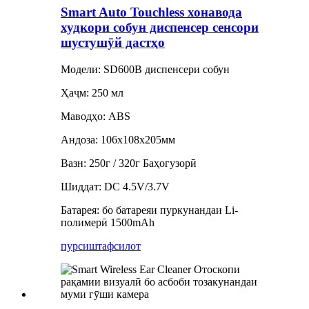
Smart Auto Touchless хонавода
худкори собун диспенсер сенсори
шустушӯй дастҳо
Модели: SD600B диспенсери собун
Ҳаҷм: 250 мл
Маводҳо: ABS
Андоза: 106x108x205мм
Вазн: 250г / 320г Баҳогузорӣ
Шиддат: DC 4.5V/3.7V
Батарея: бо батареяи пуркунандаи Li-
полимерӣ 1500mAh
пурсиш
тафсилот