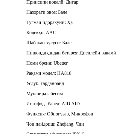
Принсипи вокалӣ: Дигар
Назорати овоз: Бале
Тугмаи идоракунӣ: Ҳа
Кодекҳо: AAC
Шабакаи хусусӣ: Бале
Нишондиҳандаи батарея: Дисплейи рақамӣ
Номи бренд: Ubetter
Рақами модел: HA818
Услуб: гарданбанд
Муошират: бесим
Истифода баред: AID AID
Функсия: Обногузар, Микрофон
Ҷои пайдоиш: Zhejiang, Чин