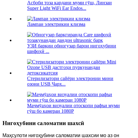
Асбоби тоза кардани муми гӯш, Линзаи
Super Light WiFi Ear Endos...
Лампаи электрикии клизма
УЗИ барқии обногузар барои нигоҳубини
шифоҳӣ ...
Стерилизатори сайёри электронии мини
озони USB Чарх...
Маҷмӯаҳои визуалии отоскопи рафъи муми
гӯш бо камераи 1080P
Нигоҳубини саломатии шахсӣ
Маҳсулоти нигоҳубини саломатии шахсии мо аз он