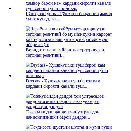
Гӯшхушккунак - Гӯшҳоро бо ҳавои ҳамвор
хушк кунед, то…
Воридоти нави сайёри мотордоршудаи
сегонаи реактивӣ...
Dryears - Хушккунаки гӯш барои кам
кардани сирояти канали гӯш...
Тозакунандаи дандонҳои ултрасадои
дандонпизишкӣ барои дандон...