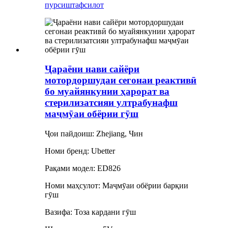
пурсиш
тафсилот
Ҷараёни нави сайёри
мотордоршудаи сегонаи реактивӣ
бо муайянкунии ҳарорат ва
стерилизатсияи ултрабунафш
маҷмӯаи обёрии гӯш
Ҷои пайдоиш: Zhejiang, Чин
Номи бренд: Ubetter
Рақами модел: ED826
Номи маҳсулот: Маҷмӯаи обёрии барқии
гӯш
Вазифа: Тоза кардани гӯш