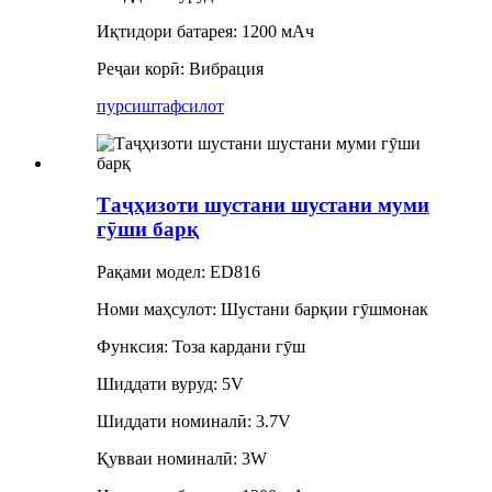
Иқтидори батарея: 1200 мАч
Реҷаи корӣ: Вибрация
пурсиш
тафсилот
Таҷҳизоти шустани шустани муми
гӯши барқ
Рақами модел: ED816
Номи маҳсулот: Шустани барқии гӯшмонак
Функсия: Тоза кардани гӯш
Шиддати вуруд: 5V
Шиддати номиналӣ: 3.7V
Қувваи номиналӣ: 3W