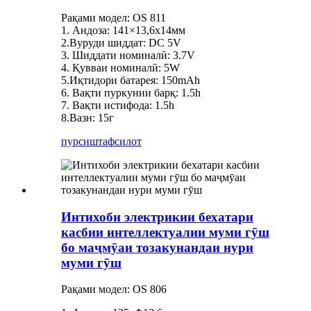
Рақами модел: OS 811
1. Андоза: 141×13,6х14мм
2.Вуруди шиддат: DC 5V
3. Шиддати номиналӣ: 3.7V
4. Қувваи номиналӣ: 5W
5.Иқтидори батарея: 150mAh
6. Вақти пуркунии барқ: 1.5h
7. Вақти истифода: 1.5h
8.Вазн: 15г
пурсиш
тафсилот
Интихоби электрикии бехатари
касбии интеллектуалии муми гӯш
бо маҷмӯаи тозакунандаи нури
муми гӯш
Рақами модел: OS 806