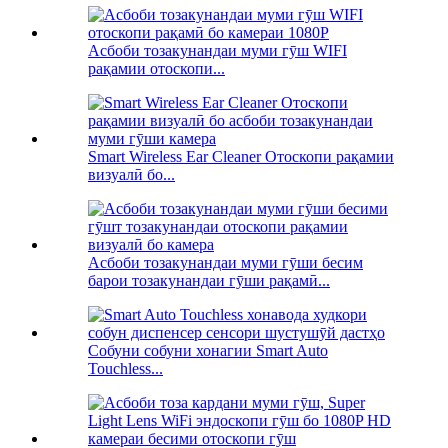
Асбоби тозакунандаи муми гӯш WIFI
рақамии отоскопи...
Smart Wireless Ear Cleaner Отоскопи рақамии
визуалӣ бо...
Асбоби тозакунандаи муми гӯши бесим
барои тозакунандаи гӯши рақамӣ...
Собуни собуни хонагии Smart Auto
Touchless...