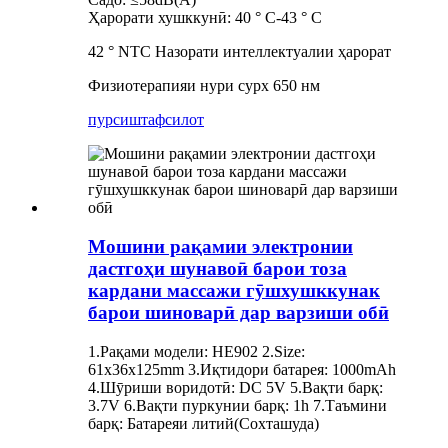
Ҳарорати хушккунӣ: 40 ° C-43 ° C
42 ° NTC Назорати интеллектуалии ҳарорат
Физиотерапияи нури сурх 650 нм
пурсиш
тафсилот
Мошини рақамии электронии
дастгоҳи шунавоӣ барои тоза
кардани массажи гӯшхушккунак
барои шиноварӣ дар варзиши обӣ
1.Рақами модели: HE902 2.Size:
61x36x125mm 3.Иқтидори батарея: 1000mAh
4.Шӯриши воридотӣ: DC 5V 5.Вақти барқ:
3.7V 6.Вақти пуркунии барқ: 1h 7.Таъмини
барқ: Батареяи литий(Сохташуда)