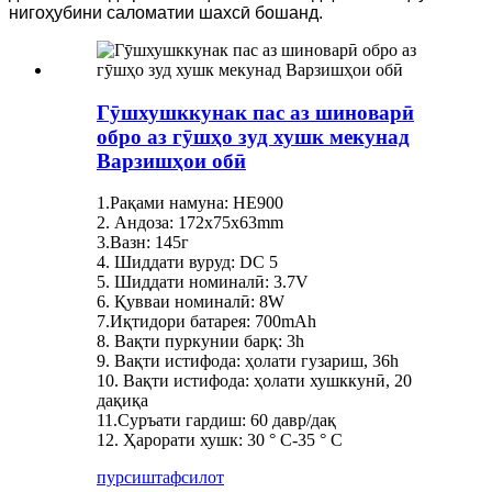
нигоҳубини саломатии шахсӣ бошанд.
Гӯшхушккунак пас аз шиноварӣ
обро аз гӯшҳо зуд хушк мекунад
Варзишҳои обӣ
1.Рақами намуна: HE900
2. Андоза: 172x75x63mm
3.Вазн: 145г
4. Шиддати вуруд: DC 5
5. Шиддати номиналӣ: 3.7V
6. Қувваи номиналӣ: 8W
7.Иқтидори батарея: 700mAh
8. Вақти пуркунии барқ: 3h
9. Вақти истифода: ҳолати гузариш, 36h
10. Вақти истифода: ҳолати хушккунӣ, 20
дақиқа
11.Суръати гардиш: 60 давр/дақ
12. Ҳарорати хушк: 30 ° C-35 ° C
пурсиш
тафсилот