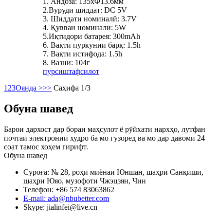
1. Андоза: 135xΦ13.6мм
2.Вуруди шиддат: DC 5V
3. Шиддати номиналӣ: 3.7V
4. Қувваи номиналӣ: 5W
5.Иқтидори батарея: 300mAh
6. Вақти пуркунии барқ: 1.5h
7. Вақти истифода: 1.5h
8. Вазни: 104г
пурсиш
тафсилот
1
2
3
Оянда >
>>
Саҳифа 1/3
Обуна шавед
Барои дархост дар бораи маҳсулот ё рӯйхати нархҳо, лутфан
почтаи электронии худро ба мо гузоред ва мо дар давоми 24
соат тамос хоҳем гирифт.
Обуна шавед
Суроға: № 28, роҳи миёнаи Юншан, шаҳри Санқиши,
шаҳри Юяо, музофоти Чжэцзян, Чин
Телефон: +86 574 83063862
E-mail: ada@nbubetter.com
Skype: jialinfei@live.cn