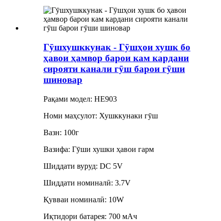
Гӯшхушккунак - Гӯшҳои хушк бо
ҳавои ҳамвор барои кам кардани
сирояти канали гӯш барои гӯши
шиновар
Рақами модел: HE903
Номи маҳсулот: Хушккунаки гӯш
Вазн: 100г
Вазифа: Гӯши хушки ҳавои гарм
Шиддати вуруд: DC 5V
Шиддати номиналӣ: 3.7V
Қувваи номиналӣ: 10W
Иқтидори батарея: 700 мАч