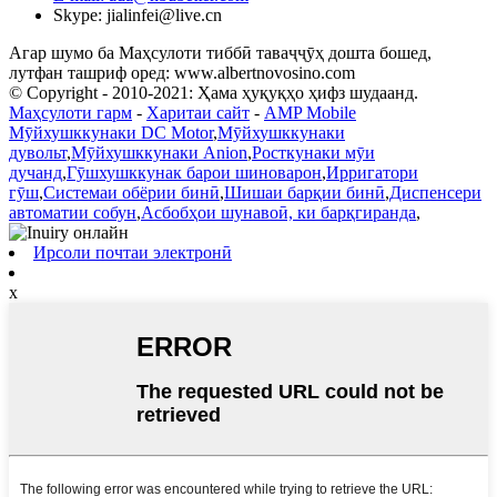
Skype: jialinfei@live.cn
Агар шумо ба Маҳсулоти тиббӣ таваҷҷӯҳ дошта бошед,
лутфан ташриф оред: www.albertnovosino.com
© Copyright - 2010-2021: Ҳама ҳуқуқҳо ҳифз шудаанд.
Маҳсулоти гарм
-
Харитаи сайт
-
AMP Mobile
Мӯйхушккунаки DC Motor
,
Мӯйхушккунаки
дувольт
,
Мӯйхушккунаки Anion
,
Росткунаки мӯи
дучанд
,
Гӯшхушккунак барои шиноварон
,
Ирригатори
гӯш
,
Системаи обёрии бинӣ
,
Шишаи барқии бинӣ
,
Диспенсери
автоматии собун
,
Асбобҳои шунавоӣ, ки барқгиранда
,
Ирсоли почтаи электронӣ
x