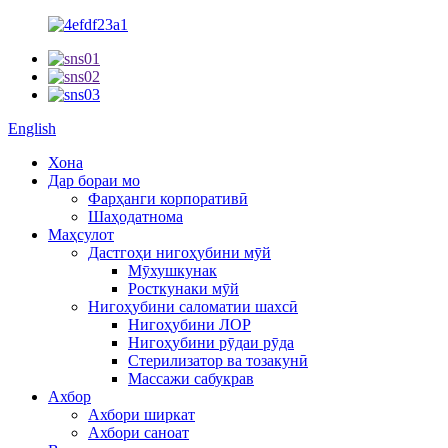
English
Хона
Дар бораи мо
Фарҳанги корпоративӣ
Шаҳодатнома
Маҳсулот
Дастгоҳи нигоҳубини мӯй
Мӯхушкунак
Росткунаки мӯй
Нигоҳубини саломатии шахсӣ
Нигоҳубини ЛОР
Нигоҳубини рӯдаи рӯда
Стерилизатор ва тозакунӣ
Массажи сабукрав
Ахбор
Ахбори ширкат
Ахбори саноат