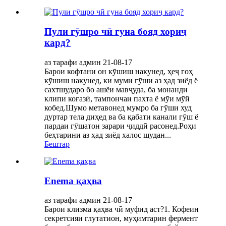
Пули гӯшро чӣ гуна бояд хориҷ
кард?
аз тарафи админ 21-08-17
Барои кофтани он кӯшиш накунед, ҳеҷ гоҳ
кӯшиш накунед, ки муми гӯши аз ҳад зиёд ё
сахтшударо бо ашёи мавҷуда, ба монанди
клипи коғазӣ, тампончаи пахта ё мӯи мӯй
кобед.Шумо метавонед мумро ба гӯши худ
дуртар тела диҳед ва ба қабати канали гӯш ё
пардаи гӯшатон зарари ҷиддӣ расонед.Роҳи
беҳтарини аз ҳад зиёд халос шудан...
Бештар
Enema қаҳва
аз тарафи админ 21-08-17
Барои клизма қаҳва чӣ муфид аст?1. Кофеин
секретсияи глутатион, муҳимтарин фермент