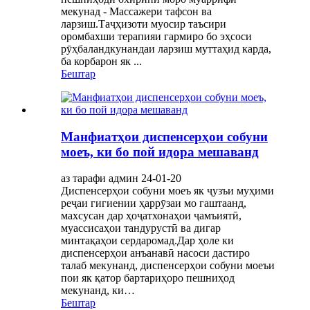
мекунад - Массажери тафсон ва
ларзиш.Таҷҳизоти муосир таъсири
оромбахши терапияи гармиро бо эҳсоси
рӯҳбаландкунандаи ларзиш муттаҳид карда,
ба корбарон як ...
Бештар
Манфиатҳои диспенсерҳои собуни
моеъ, ки бо пой идора мешаванд
аз тарафи админ 24-01-20
Диспенсерҳои собуни моеъ як ҷузъи муҳими
реҷаи гигиении ҳаррӯзаи мо гаштаанд,
махсусан дар ҳоҷатхонаҳои ҷамъиятӣ,
муассисаҳои тандурустӣ ва дигар
минтақаҳои сердаромад.Дар ҳоле ки
диспенсерҳои анъанавӣ насоси дастиро
талаб мекунанд, диспенсерҳои собуни моеъи
пои як қатор бартариҳоро пешниҳод
мекунанд, ки…
Бештар