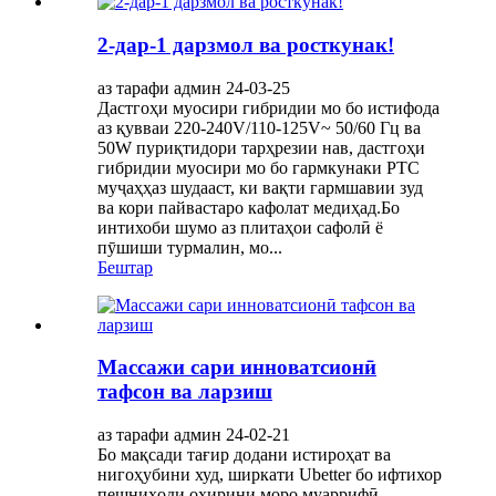
2-дар-1 дарзмол ва росткунак!
аз тарафи админ 24-03-25
Дастгоҳи муосири гибридии мо бо истифода
аз қувваи 220-240V/110-125V~ 50/60 Гц ва
50W пуриқтидори тарҳрезии нав, дастгоҳи
гибридии муосири мо бо гармкунаки PTC
муҷаҳҳаз шудааст, ки вақти гармшавии зуд
ва кори пайвастаро кафолат медиҳад.Бо
интихоби шумо аз плитаҳои сафолӣ ё
пӯшиши турмалин, мо...
Бештар
Массажи сари инноватсионӣ
тафсон ва ларзиш
аз тарафи админ 24-02-21
Бо мақсади тағир додани истироҳат ва
нигоҳубини худ, ширкати Ubetter бо ифтихор
пешниҳоди охирини моро муаррифӣ