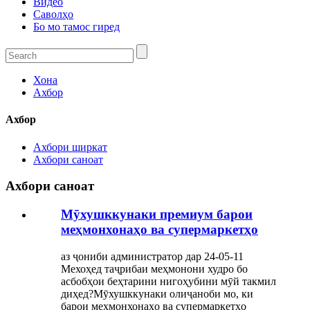
Видео
Саволҳо
Бо мо тамос гиред
Хона
Ахбор
Ахбор
Ахбори ширкат
Ахбори саноат
Ахбори саноат
Мӯхушккунаки премиум барои
меҳмонхонаҳо ва супермаркетҳо
аз ҷониби администратор дар 24-05-11
Мехоҳед таҷрибаи меҳмонони худро бо
асбобҳои беҳтарини нигоҳубини мӯй такмил
диҳед?Мӯхушккунаки олиҷаноби мо, ки
барои меҳмонхонаҳо ва супермаркетҳо