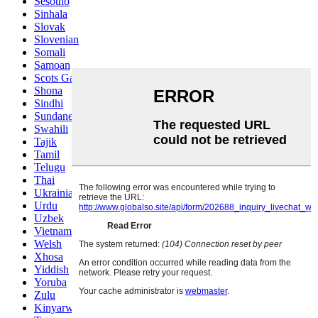
Sesotho
Sinhala
Slovak
Slovenian
Somali
Samoan
Scots Gaelic
Shona
Sindhi
Sundanese
Swahili
Tajik
Tamil
Telugu
Thai
Ukrainian
Urdu
Uzbek
Vietnamese
Welsh
Xhosa
Yiddish
Yoruba
Zulu
Kinyarwanda