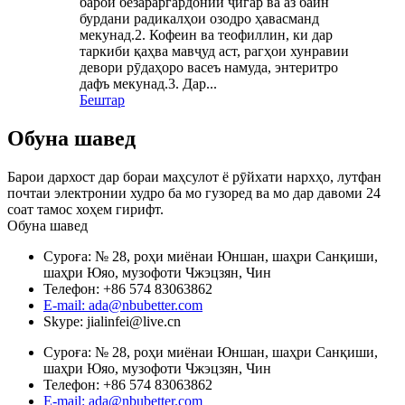
барои безараргардонии ҷигар ва аз байн
бурдани радикалҳои озодро ҳавасманд
мекунад.2. Кофеин ва теофиллин, ки дар
таркиби қаҳва мавҷуд аст, рагҳои хунравии
девори рӯдаҳоро васеъ намуда, энтеритро
дафъ мекунад.3. Дар...
Бештар
Обуна шавед
Барои дархост дар бораи маҳсулот ё рӯйхати нархҳо, лутфан
почтаи электронии худро ба мо гузоред ва мо дар давоми 24
соат тамос хоҳем гирифт.
Обуна шавед
Суроға: № 28, роҳи миёнаи Юншан, шаҳри Санқиши,
шаҳри Юяо, музофоти Чжэцзян, Чин
Телефон: +86 574 83063862
E-mail: ada@nbubetter.com
Skype: jialinfei@live.cn
Суроға: № 28, роҳи миёнаи Юншан, шаҳри Санқиши,
шаҳри Юяо, музофоти Чжэцзян, Чин
Телефон: +86 574 83063862
E-mail: ada@nbubetter.com