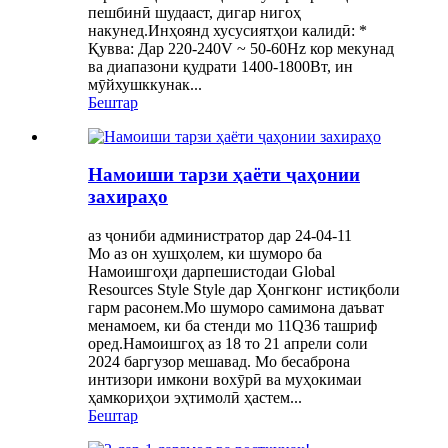
пешбинӣ шудааст, дигар нигоҳ
накунед.Инҳоянд хусусиятҳои калидӣ: *
Қувва: Дар 220-240V ~ 50-60Hz кор мекунад
ва диапазони қудрати 1400-1800Вт, ин
мӯйхушккунак...
Бештар
Намоиши тарзи ҳаёти ҷаҳонии
захираҳо
аз ҷониби администратор дар 24-04-11
Мо аз он хушҳолем, ки шуморо ба
Намоишгоҳи дарпешистодаи Global
Resources Style Style дар Ҳонгконг истиқболи
гарм расонем.Мо шуморо самимона даъват
менамоем, ки ба стенди мо 11Q36 ташриф
оред.Намоишгоҳ аз 18 то 21 апрели соли
2024 баргузор мешавад. Мо бесаброна
интизори имкони вохӯрӣ ва муҳокимаи
ҳамкориҳои эҳтимолӣ ҳастем...
Бештар